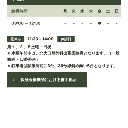
診療時間
月
火
水
木
金
土
日
09:00 ～ 12:30
-
-
-
-
●
-
-
12:30～14:00
昼休み
休診日
第１、３、５土曜・日祝
※ 水曜午前中は、北大口腔外科出張医診療となります。（一般
歯科・ 口腔外科）
※ 駐車場は診療所前に3台、36号線斜め向い5台となります。
閉じる
保険医療機関における書面掲示